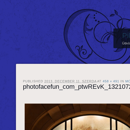
Pi
Üdvö
PUBLISHED
2013. DECEMBER 11. SZERDA
AT
458 × 491
IN
M
photofacefun_com_ptwREvK_132107