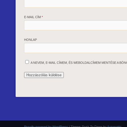
E-MAIL CÍM
*
HONLAP
A NEVEM, E-MAIL CÍMEM, ÉS WEBOLDALCÍMEM MENTÉSE A B
Proudly powered by WordPress
|
Theme: Dusk To Dawn by
Automattic
.